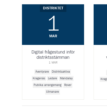
DISTRIKTET
1
MAR
Digital frågestund inför
distriktsstämman
1 MAR
Äventyrare
Distriktsaktiva
Kragenäs
Ledare
Mandalay
Krag
Publika arrangemang
Rover
Utmanare