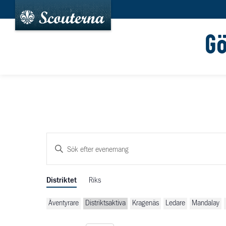
G
Evenemang
Ange
Search
nyckelord.
and
Sök
Distriktet
Riks
efter
Views
Evenemang
Äventyrare
Distriktsaktiva
Kragenäs
Ledare
Mandalay
Navigation
med