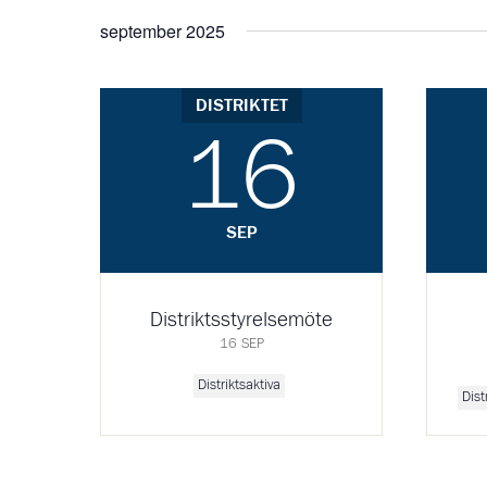
september 2025
DISTRIKTET
16
SEP
Distriktsstyrelsemöte
16 SEP
Distriktsaktiva
Dist