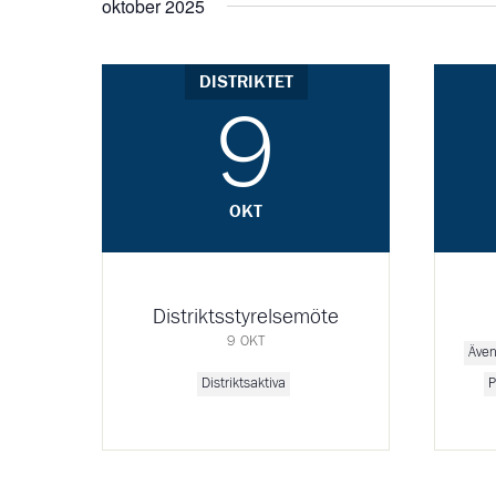
oktober 2025
DISTRIKTET
9
OKT
Distriktsstyrelsemöte
9 OKT
Även
Distriktsaktiva
P