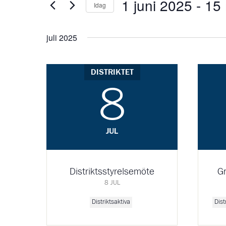
1 juni 2025
 - 
15
nyckelord.
Idag
Välj
datum.
juli 2025
DISTRIKTET
8
JUL
Distriktsstyrelsemöte
Gr
8 JUL
Distriktsaktiva
Dist