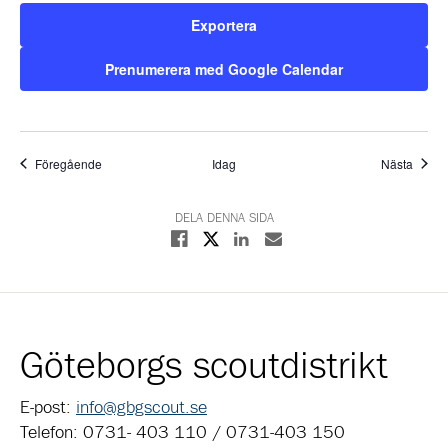
Exportera
Prenumerera med Google Calendar
Evenemang
Even
Föregående
Idag
Nästa
DELA DENNA SIDA
Dela på X
Dela på Facebook
Dela på Linkedin
Dela med E-post
Göteborgs scoutdistrikt
E-post:
info@gbgscout.se
Telefon: 0731- 403 110 / 0731-403 150