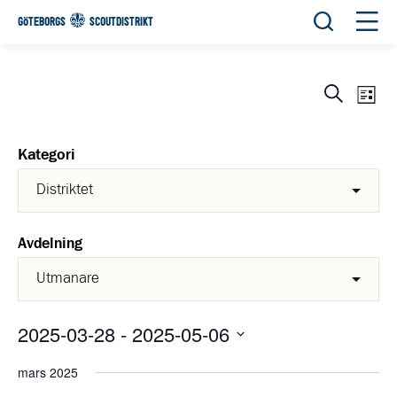
Öppna sök
Öppn
GÖTEBORGS
SCOUTDISTRIKT
Eve
Evene
Sök
List
View
Search
Navi
and
Kategori
Views
Navigat
Avdelning
2025-03-28
 - 
2025-05-06
Välj
mars 2025
datum.