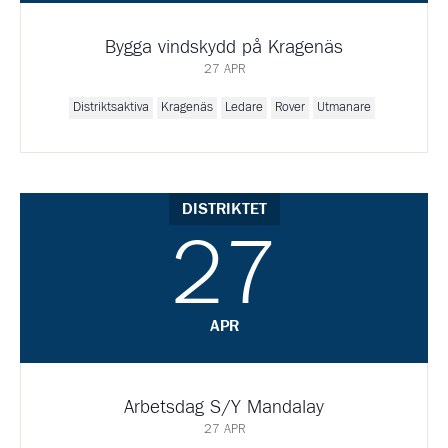
Bygga vindskydd på Kragenäs
27 APR
Distriktsaktiva
Kragenäs
Ledare
Rover
Utmanare
DISTRIKTET
27
APR
Arbetsdag S/Y Mandalay
27 APR