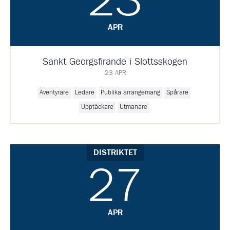
23
APR
Sankt Georgsfirande i Slottsskogen
23 APR
Äventyrare
Ledare
Publika arrangemang
Spårare
Upptäckare
Utmanare
DISTRIKTET
27
APR