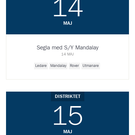
14
MAJ
Segla med S/Y Mandalay
14 MAJ
Ledare
Mandalay
Rover
Utmanare
DISTRIKTET
15
MAJ