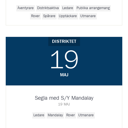
Äventyrare
Distriktsaktiva
Ledare
Publika arrangemang
Rover
Spårare
Upptäckare
Utmanare
DISTRIKTET
19
MAJ
Segla med S/Y Mandalay
19 MAJ
Ledare
Mandalay
Rover
Utmanare