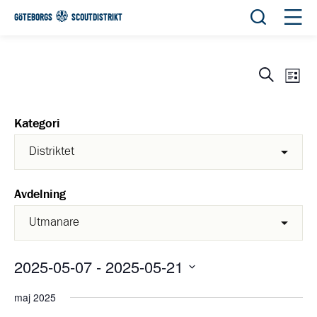
Öppna sök
Öppn
GÖTEBORGS
SCOUTDISTRIKT
Eve
Evene
Sök
List
View
Search
Navi
and
Kategori
Views
Navigat
Avdelning
2025-05-07
 - 
2025-05-21
Välj
maj 2025
datum.