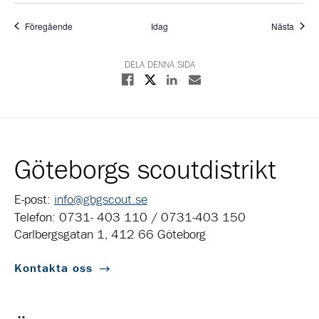
Evenemang
Even
Föregående
Idag
Nästa
DELA DENNA SIDA
Dela på X
Dela på Facebook
Dela på Linkedin
Dela med E-post
Göteborgs scoutdistrikt
E-post:
info@gbgscout.se
Telefon: 0731- 403 110 / 0731-403 150
Carlbergsgatan 1, 412 66 Göteborg
Kontakta oss