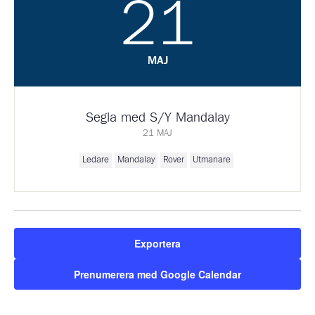
21
MAJ
Segla med S/Y Mandalay
21 MAJ
Ledare
Mandalay
Rover
Utmanare
Exportera
Prenumerera med Google Calendar