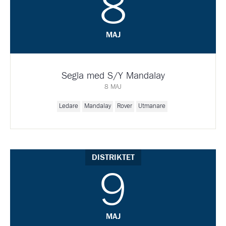
8
MAJ
Segla med S/Y Mandalay
8 MAJ
Ledare
Mandalay
Rover
Utmanare
DISTRIKTET
9
MAJ