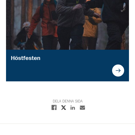
Höstfesten
DELA DENNA SIDA
Dela på X
Dela på Facebook
Dela på Linkedin
Dela med E-post