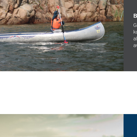
B
G
k
a
a