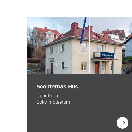
Scouternas Hus
Öppettider
Boka mötesrum