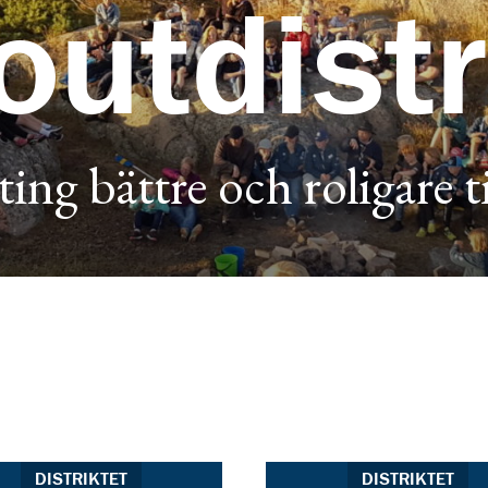
outdistr
ting bättre och roligare 
DISTRIKTET
DISTRIKTET