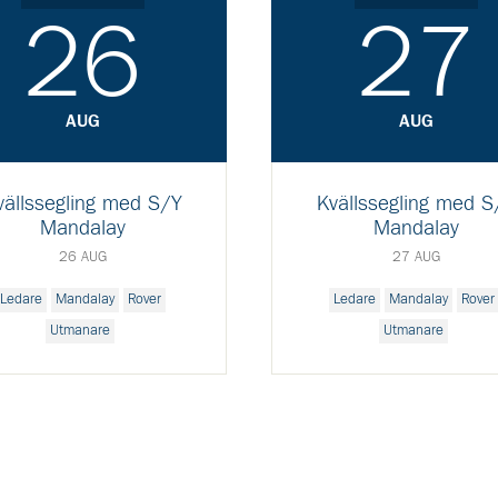
26
27
AUG
AUG
vällssegling med S/Y
Kvällssegling med S
Mandalay
Mandalay
26 AUG
27 AUG
Ledare
Mandalay
Rover
Ledare
Mandalay
Rover
Utmanare
Utmanare