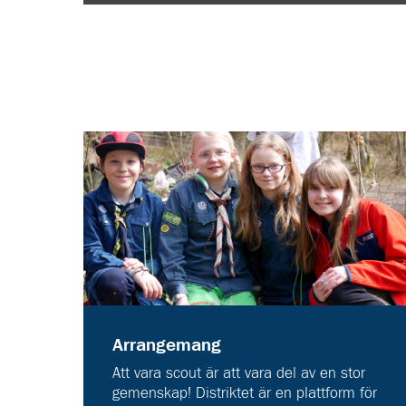
Arrangemang
Att vara scout är att vara del av en stor
gemenskap! Distriktet är en plattform för