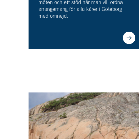
möten och ett stöd när man vill ordna
arrangemang för alla kårer i Göteborg
med omnejd.