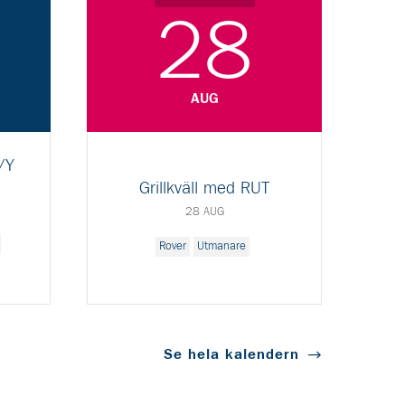
28
AUG
/Y
K
Grillkväll med RUT
28 AUG
Rover
Utmanare
Se hela kalendern