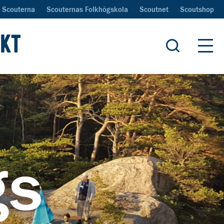
Scouterna
Scouternas Folkhögskola
Scoutnet
Scoutshop
IKT
Öppna sök
Öpp
gs