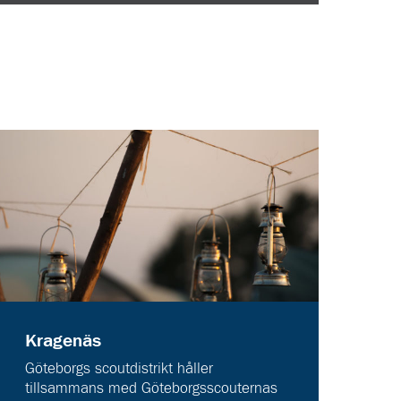
Kragenäs
Göteborgs scoutdistrikt håller
tillsammans med Göteborgsscouternas