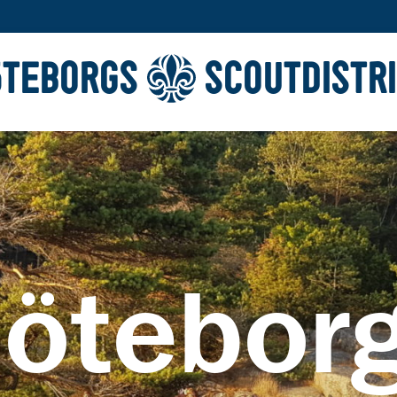
ÖTEBORGS
SCOUTDISTR
ötebor