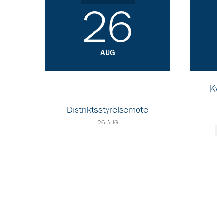
26
AUG
K
Distriktsstyrelsemöte
26 AUG