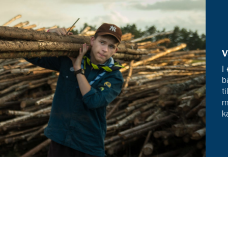
V
I
b
t
m
k