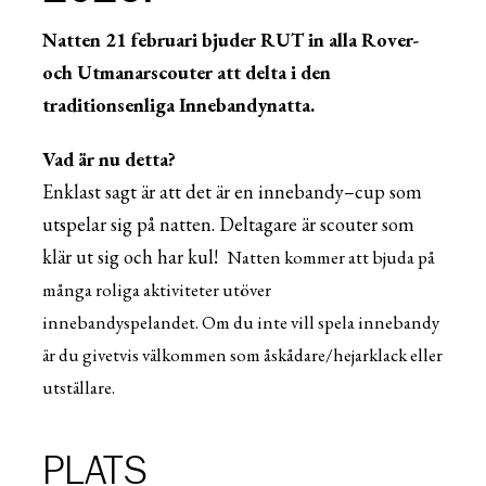
Natten 21 f
ebruari bjuder RUT in alla
R
over-
och
U
tmanarscouter att delta i den
traditionsenliga Innebandynatta.
Vad är nu detta?
Enklast sagt är att det är en innebandy
–
cup som
utspelar sig på natten. Deltagare är scouter som
klär ut sig och har kul!
Natten kommer att bjuda på
många roliga aktiviteter utöver
innebandyspelandet.
Om du inte vill spela innebandy
är du givetvis välkommen som åskådare/hejarklack eller
utställare.
PLATS