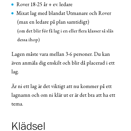
Rover
18-25 år + ev. ledare
Mix
at
lag med blandat
U
tmanare och
R
over
(max en ledare på plan samtidigt)
(om det blir för få lag i en eller flera klasser så slås
dessa ihop)
Lagen måste vara mellan 3-6 persone
r
. Du
kan
även
anmäla dig enskilt och blir då placera
d
i ett
lag.
Är ni ett lag är det viktigt att nu kommer på ett
lagnamn och om ni klär ut er är det bra att ha ett
tema.
Klädsel