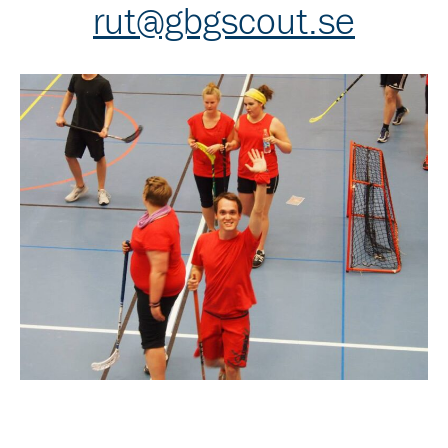
rut@gbgscout.se