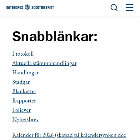
Öppna sök
Öppn
GÖTEBORGS
SCOUTDISTRIKT
Snabblänkar:
Protokoll
Aktuella stämmohandlingar
Handlingar
Stadgar
Blanketter
Rapporter
Policyer
Nyhetsbrev
K
alender
för 2026 (skapad på kalendersynken dec