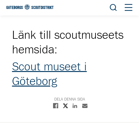
Öppna sök
Öppn
GÖTEBORGS
SCOUTDISTRIKT
Länk till scoutmuseets
hemsida:
Scout museet i
Göteborg
DELA DENNA SIDA
Dela på X
Dela på Facebook
Dela på Linkedin
Dela med E-post