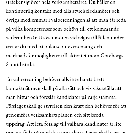
sträcker sig över hela verksamhetsåret. Du håller en
kontinuerlig kontakt med alla styrelseledamöter och
övriga medlemmar i valberedningen så att man får reda
på vilka kompetenser som behövs till ett kommande
verksamhetsår. Utöver möten vid några tillfällen under
året är du med på olika scoutevenemang och
marknadsför möjligheter till aktivitet inom Göteborgs
Scoutdistrikt.
En valberedning behöver alls inte ha ett brett
kontaktnät men skall på alla sätt och vis säkerställa att
man hittar och föreslår kandidater på varje stämma.
Förslaget skall ge styrelsen den kraft den behöver för att
genomföra verksamhetsplanen och sitt breda
uppdrag. Att leta förslag till valbara kandidater är lite
som att fylla på med det som saknas. Laget skall vara en