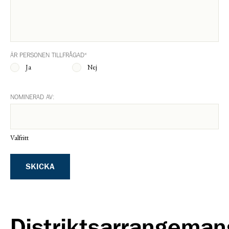
ÄR PERSONEN TILLFRÅGAD
*
Ja
Nej
NOMINERAD AV:
Valfritt
SKICKA
Distriktsarrangeman