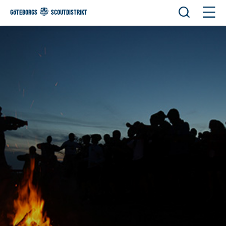
Öppna sök
Öppn
GÖTEBORGS
SCOUTDISTRIKT