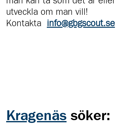
man kan ta som det är eller
utveckla om man vill!
Kontakta
info@gbgscout.se
Kragenäs
söker: