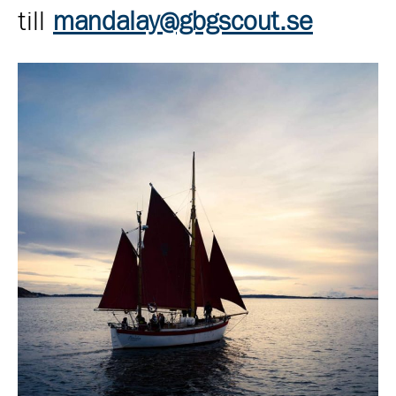
till
mandalay@gbgscout.se