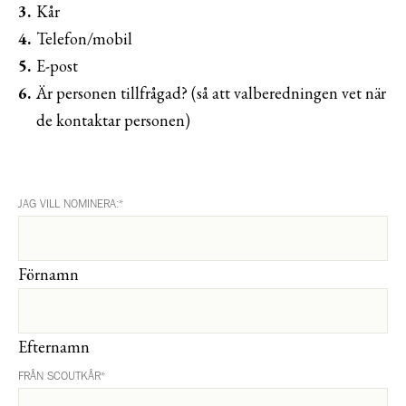
Kår
Telefon/mobil
E-post
Är personen tillfrågad? (så att valberedningen vet när
de kontaktar personen)
JAG VILL NOMINERA:
*
Förnamn
Efternamn
FRÅN SCOUTKÅR
*