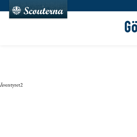
G
Äventyret2