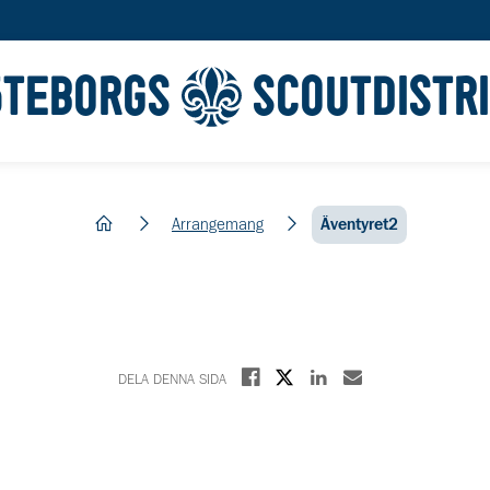
ÖTEBORGS
SCOUTDISTR
hem
Arrangemang
Äventyret2
Dela på X
Dela på Facebook
Dela på Linkedin
Dela med E-post
DELA DENNA SIDA