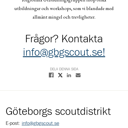
utbildningar och workshops, som vi blandade med
allmänt mingel och trevligheter.
Frågor? Kontakta
info@gbgscout.se!
DELA DENNA SIDA
Dela på X
Dela på Facebook
Dela på Linkedin
Dela med E-post
Göteborgs scoutdistrikt
E-post:
info@gbgscout.se