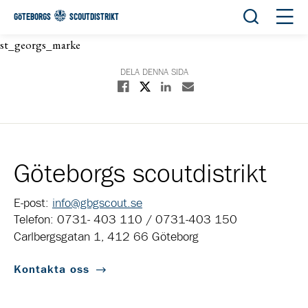
Öppna sök
Öppn
GÖTEBORGS
SCOUTDISTRIKT
st_georgs_marke
DELA DENNA SIDA
Dela på X
Dela på Facebook
Dela på Linkedin
Dela med E-post
Göteborgs scoutdistrikt
E-post:
info@gbgscout.se
Telefon: 0731- 403 110 / 0731-403 150
Carlbergsgatan 1, 412 66 Göteborg
Kontakta oss