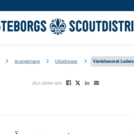
ÖTEBORGS
SCOUTDISTR
m
Arrangemang
Utbildningar
Värdebaserat Ledar
Dela på X
Dela på Facebook
Dela på Linkedin
Dela med E-post
DELA DENNA SIDA