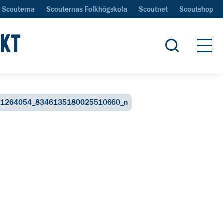
Scouterna
Scouternas Folkhögskola
Scoutnet
Scoutshop
IKT
Öppna sök
Öpp
61264054_8346135180025510660_n