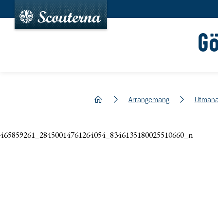
G
hem
Arrangemang
Utmana
465859261_28450014761264054_8346135180025510660_n