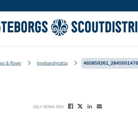
ÖTEBORGS
SCOUTDISTR
re & Rover
Innebandynatta
465859261_284500147
Dela på X
Dela på Facebook
Dela på Linkedin
Dela med E-post
DELA DENNA SIDA