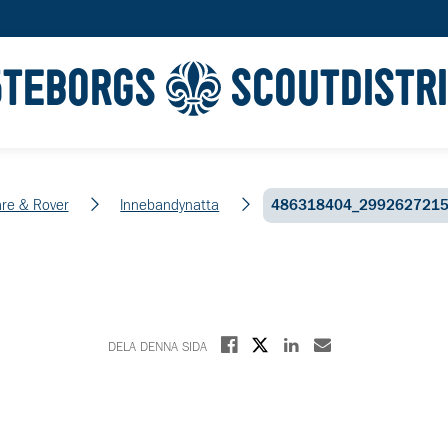
ÖTEBORGS
SCOUTDISTR
re & Rover
Innebandynatta
486318404_299262721
Dela på X
Dela på Facebook
Dela på Linkedin
Dela med E-post
DELA DENNA SIDA