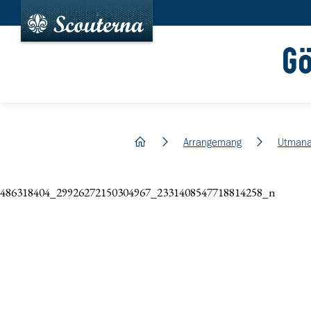
G
hem
Arrangemang
Utmana
486318404_29926272150304967_2331408547718814258_n