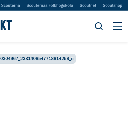
Scouterna
Scouternas Folkhögskola
Scoutnet
Scoutshop
IKT
Öppna sök
Öpp
50304967_2331408547718814258_n