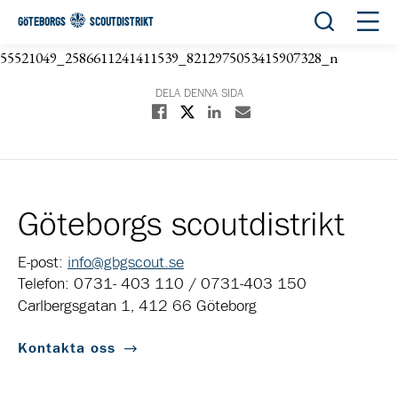
Öppna sök
Öppn
GÖTEBORGS
SCOUTDISTRIKT
55521049_2586611241411539_8212975053415907328_n
DELA DENNA SIDA
Dela på X
Dela på Facebook
Dela på Linkedin
Dela med E-post
Göteborgs scoutdistrikt
E-post:
info@gbgscout.se
Telefon: 0731- 403 110 / 0731-403 150
Carlbergsgatan 1, 412 66 Göteborg
Kontakta oss