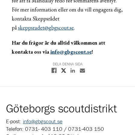
för att få Mandalay redo för sommarens äventyr.
För mer information eller om du vill engagera dig,
kontakta Skeppsrådet
på
skeppsradet@gbgscout.se
.
Har du frågor är du alltid välkommen att
kontakta oss via
info@gbgscout.se
!
DELA DENNA SIDA
Dela på X
Dela på Facebook
Dela på Linkedin
Dela med E-post
Göteborgs scoutdistrikt
E-post:
info@gbgscout.se
Telefon: 0731- 403 110 / 0731-403 150