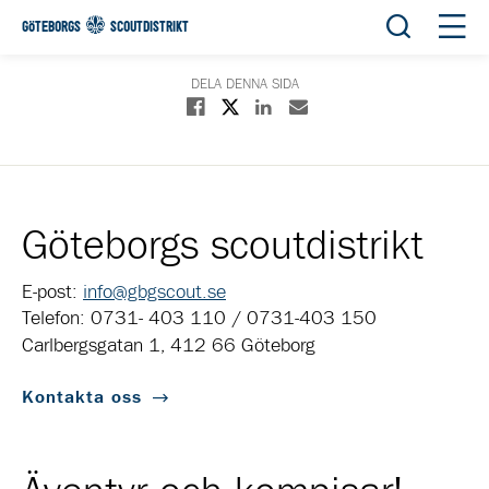
Öppna sök
Öppn
GÖTEBORGS
SCOUTDISTRIKT
DELA DENNA SIDA
Dela på X
Dela på Facebook
Dela på Linkedin
Dela med E-post
Göteborgs scoutdistrikt
E-post:
info@gbgscout.se
Telefon: 0731- 403 110 / 0731-403 150
Carlbergsgatan 1, 412 66 Göteborg
Kontakta oss