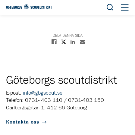
Öppna sök
Öppn
GÖTEBORGS
SCOUTDISTRIKT
DELA DENNA SIDA
Dela på X
Dela på Facebook
Dela på Linkedin
Dela med E-post
Göteborgs scoutdistrikt
E-post:
info@gbgscout.se
Telefon: 0731- 403 110 / 0731-403 150
Carlbergsgatan 1, 412 66 Göteborg
Kontakta oss