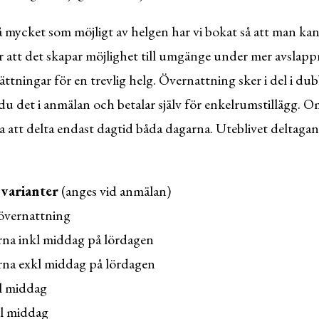
 så mycket som möjligt av helgen har vi bokat så att man ka
r att det skapar möjlighet till umgänge under mer avslap
ättningar för en trevlig helg. Övernattning sker i del i du
u det i anmälan och betalar själv för enkelrumstillägg. Om
a att delta endast dagtid båda dagarna.
Uteblivet deltaga
 varianter
(anges vid anmälan)
övernattning
rna inkl middag på lördagen
rna exkl middag på lördagen
kl middag
kl middag