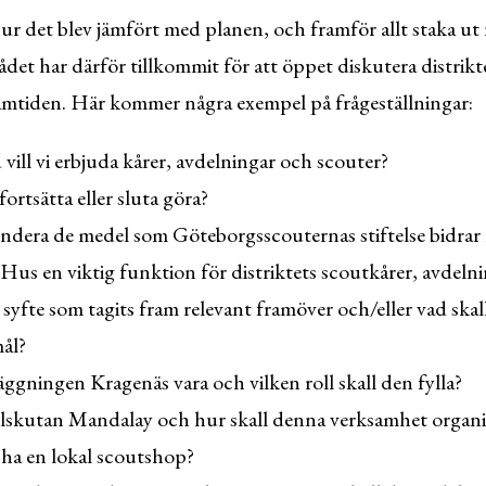
ur det blev jämfört med planen, och framför allt staka ut
ådet har därför tillkommit för att öppet diskutera distrikte
amtiden. Här kommer några exempel på frågeställningar:
d vill vi erbjuda kårer, avdelningar och scouter?
 fortsätta eller sluta göra?
ndera de medel som Göteborgsscouternas stiftelse bidrar
 Hus en viktig funktion för distriktets scoutkårer, avdeln
syfte som tagits fram relevant framöver och/eller vad skall
mål?
äggningen Kragenäs vara och vilken roll skall den fylla?
elskutan Mandalay och hur skall denna verksamhet organi
t ha en lokal scoutshop?