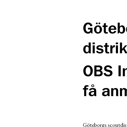
Götebo
distri
OBS In
få an
Göteborgs scoutdistr