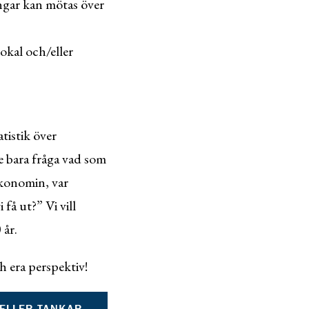
ngar kan mötas över
okal och/eller
tistik över
te bara fråga vad som
 ekonomin, var
 få ut?” Vi vill
 år.
 era perspektiv!
 ELLER TANKAR