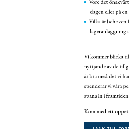
Vore det önskvärt
dagen eller på en
Vilka är behoven 
lägeranläggning 
Vi kommer blicka til
nyttjande av de till
är bra med det vi ha
spenderar vi våra pen
spana in i framtiden 
Kom med ett öppet s
LÄNK TILL FO