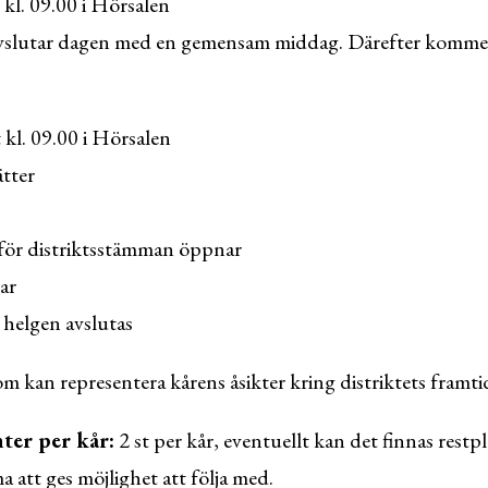
 kl. 09.00 i Hörsalen
avslutar dagen med en gemensam middag. Därefter kommer 
 kl. 09.00 i Hörsalen
ätter
för distriktsstämman öppnar
ar
helgen avslutas
m kan representera kårens åsikter kring distriktets framti
ter per kår:
2 st per kår, eventuellt kan det finnas restp
 att ges möjlighet att följa med.