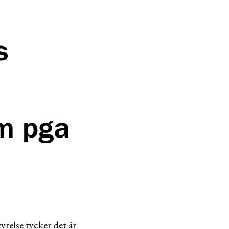
s
rm pga
yrelse tycker det är