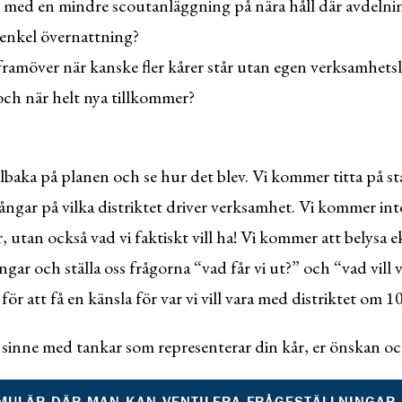
 med en mindre scoutanläggning på nära håll där avdelni
 enkel övernattning?
framöver när kanske fler kårer står utan egen verksamhetsl
och när helt nya tillkommer?
lbaka på planen och se hur det blev. Vi kommer titta på sta
gångar på vilka distriktet driver verksamhet. Vi kommer in
r, utan också vad vi faktiskt vill ha! Vi kommer att belysa
gar och ställa oss frågorna “vad får vi ut?” och “vad vill vi
för att få en känsla för var vi vill vara med distriktet om 10
inne med tankar som representerar din kår, er önskan och
RMULÄR DÄR MAN KAN VENTILERA FRÅGESTÄLLNINGAR