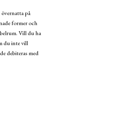
n övernatta på
pnade former och
bbelrum. Vill du ha
 du inte vill
nde debiteras med