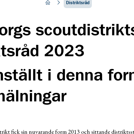
hem
Distriktsråd
rgs scoutdistrikt
ktsråd 2023
ställt i denna fo
mälningar
ikt fick sin nuvarande form 2013 och sittande distriktsst