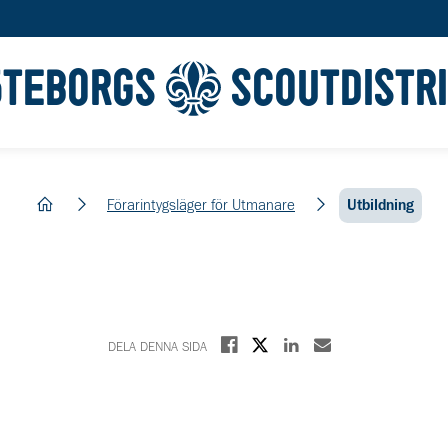
ÖTEBORGS
SCOUTDISTR
hem
Förarintygsläger för Utmanare
Utbildning
Dela på X
Dela på Facebook
Dela på Linkedin
Dela med E-post
DELA DENNA SIDA