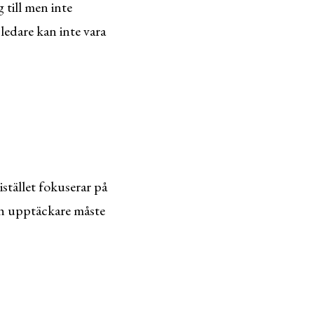
 till men inte
ledare kan inte vara
stället fokuserar på
h upptäckare måste