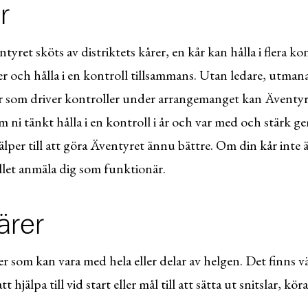
r
yret sköts av distriktets kårer, en kår kan hålla i flera kont
r och hålla i en kontroll tillsammans. Utan ledare, utman
rer som driver kontroller under arrangemanget kan Äventyr
 ni tänkt hålla i en kontroll i år och var med och stärk g
lper till att göra Äventyret ännu bättre. Om din kår inte 
llet anmäla dig som funktionär.
ärer
r som kan vara med hela eller delar av helgen. Det finns v
tt hjälpa till vid start eller mål till att sätta ut snitslar, kö