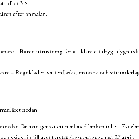
trull är 3-6.
 kåren efter anmälan.
nare – Buren utrustning för att klara ett drygt dygn i s
are – Regnkläder, vattenflaska, matsäck och sittunderlag
ormuläret nedan.
anmälan får man genast ett mail med länken till ett Excela
i och skicka in till aventyret@gbgscout.se senast 27 april.