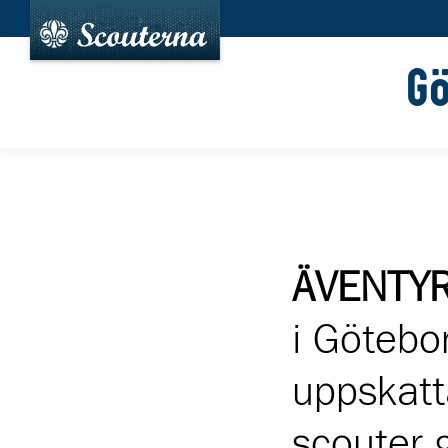
G
ÄVENTY
i Götebo
uppskatt
scouter 