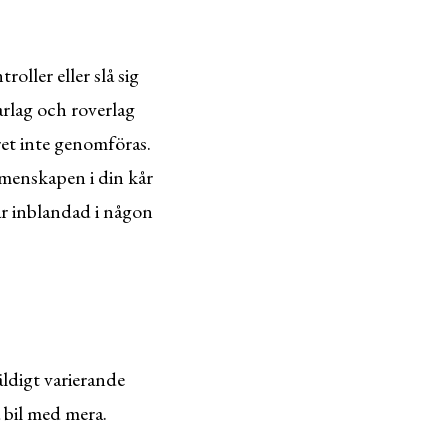
roller eller slå sig
arlag och roverlag
et inte genomföras.
emenskapen i din kår
är inblandad i någon
äldigt varierande
ra bil med mera.