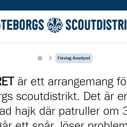
ÖTEBORGS
SCOUTDISTR
hem
Förslag Äventyret
RET
är ett arrangemang fö
rgs scoutdistrikt. Det är 
ad hajk där patruller om 
går ett spår, löser proble