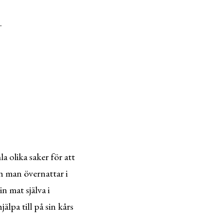
.
 olika saker för att
h man övernattar i
n mat själva i
älpa till på sin kårs