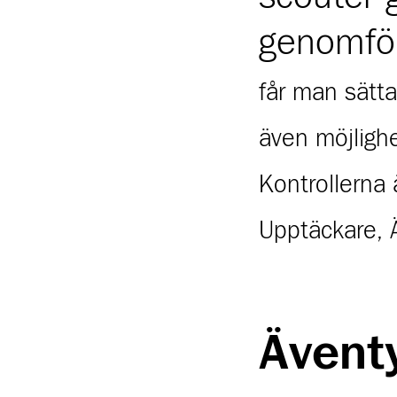
genomför
får man sätta
även möjlighet
Kontrollerna 
Upptäckare, 
Ävent