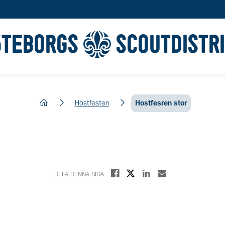
ÖTEBORGS
SCOUTDISTR
hem
Höstfesten
Hostfesren stor
Dela på X
Dela på Facebook
Dela på Linkedin
Dela med E-post
DELA DENNA SIDA