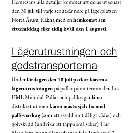
Hemresans alla detaljer kommer att delas ut senast
den 30 juli till varje scoutkår nere på lägerplatsen
Norra Åsum. Räkna med en
hemkomst sen
eftermiddag eller tidig kväll den 1 augusti
.
Lägerutrustningen och
godstransporterna
Under
lördagen den 18 juli packar kårerna
lägerutrustningen
på pallar på en terminalen hos
HML Mölndal. Pallar och pallkragar lånar
distriktet ut men
kåren måste själv ha med
pallöverdrag
(som ett skydd mot dåligt väder) och
golvskydd (undvika att tappa små saker). Har
kåren inte kvar pallöverdragen från Jamboree22