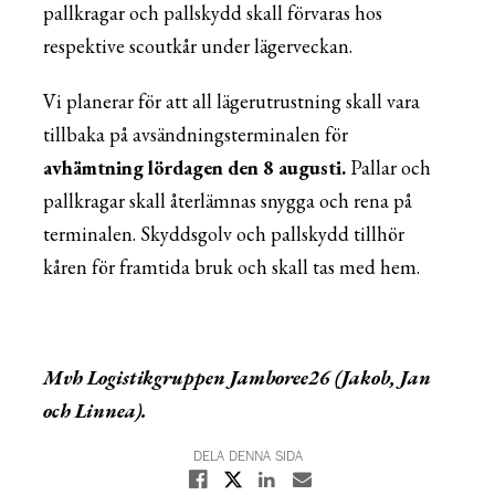
pallkragar och pallskydd skall förvaras hos
respektive scoutkår under lägerveckan.
Vi planerar för att all lägerutrustning skall vara
tillbaka på avsändningsterminalen för
avhämtning lördagen den 8 augusti.
Pallar och
pallkragar skall återlämnas snygga och rena på
terminalen. Skyddsgolv och pallskydd tillhör
kåren för framtida bruk och skall tas med hem.
Mvh Logistikgruppen Jamboree26 (Jakob, Jan
och Linnea).
DELA DENNA SIDA
Dela på X
Dela på Facebook
Dela på Linkedin
Dela med E-post