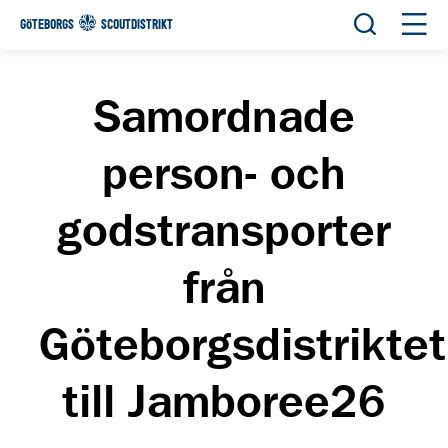
Öppna sök
Öppn
GÖTEBORGS
SCOUTDISTRIKT
Samordnade
person- och
godstransporter
från
Göteborgsdistriktet
till Jamboree26