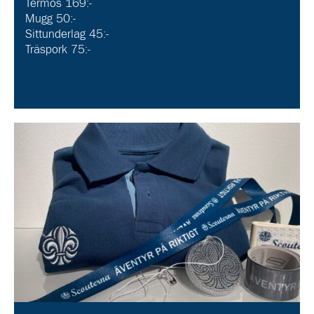
Termos 169:-
Mugg 50:-
Sittunderlag 45:-
Träspork 75:-