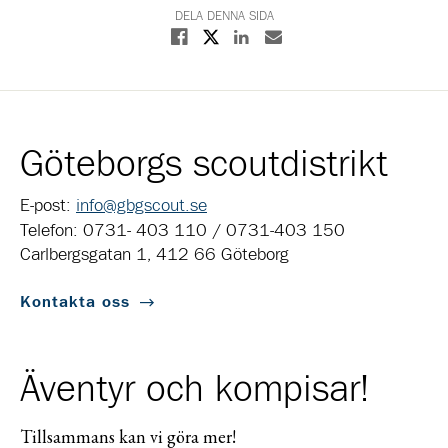
DELA DENNA SIDA
Dela på X
Dela på Facebook
Dela på Linkedin
Dela med E-post
Göteborgs scoutdistrikt
E-post:
info@gbgscout.se
Telefon: 0731- 403 110 / 0731-403 150
Carlbergsgatan 1, 412 66 Göteborg
Kontakta oss
Äventyr och kompisar!
Tillsammans kan vi göra mer!