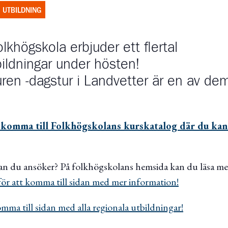
UTBILDNING
lkhögskola erbjuder ett flertal
ildningar under hösten!
ren -dagstur i Landvetter är en av de
t komma till Folkhögskolans kurskatalog där du ka
nan du ansöker? På folkhögskolans hemsida kan du läsa m
för att komma till sidan med mer information!
omma till sidan med alla regionala utbildningar!