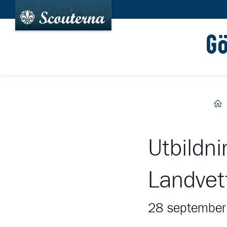
G
he
Utbildni
Landvet
28 septembe