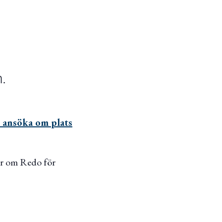
m.
n ansöka om plats
er om Redo för