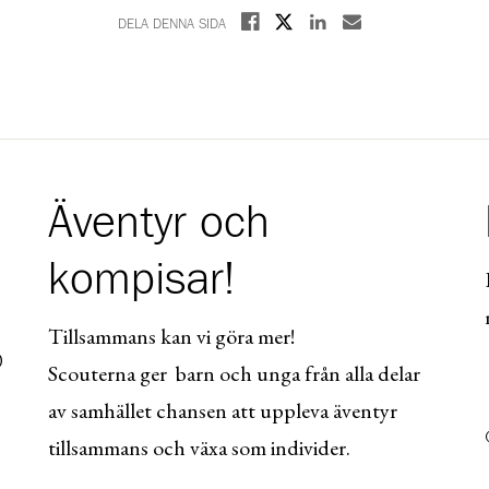
Dela på X
Dela på Facebook
Dela på Linkedin
Dela med E-post
DELA DENNA SIDA
Äventyr och
kompisar!
Tillsammans kan vi göra mer!
0
Scouterna ger barn och unga från alla delar
av samhället chansen att uppleva äventyr
tillsammans och växa som individer.