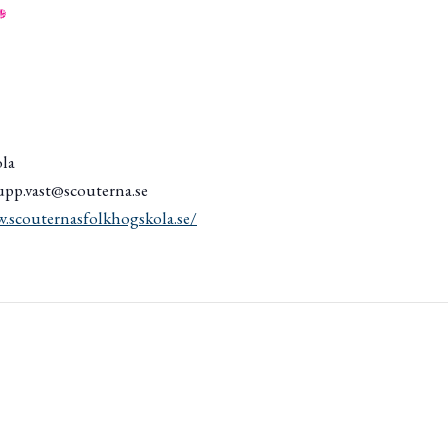
ola
upp.vast@scouterna.se
.scouternasfolkhogskola.se/