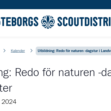
ÖTEBORGS
SCOUTDISTR
m
Kalender
Utbildning: Redo för naturen -dagstur i Landv
ng: Redo för naturen -da
ter
r 2024