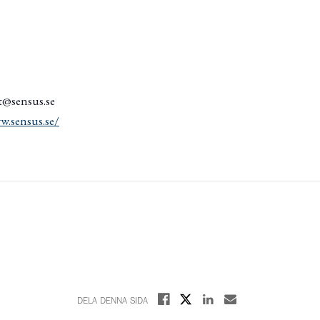
t@sensus.se
w.sensus.se/
Dela på X
Dela på Facebook
Dela på Linkedin
Dela med E-post
DELA DENNA SIDA