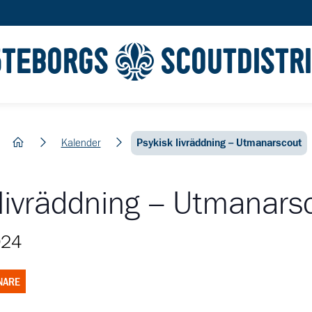
ÖTEBORGS
SCOUTDISTR
hem
Kalender
Psykisk livräddning – Utmanarscout
 livräddning – Utmanars
024
NARE