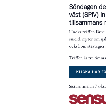
Söndagen den
väst (SPIV) in
tillsammans 
Under träffen lär v
suicid, myter om sjä
också om strategier 
Träffen är tre timma
KLICKA HÄR F
Sista anmälan 7 okt