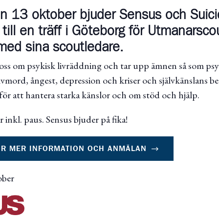
 13 oktober bjuder Sensus och Suicid
 till en träff i Göteborg för Utmanarsco
med sina scoutledare.
i oss om psykisk livräddning och tar upp ämnen så som psy
lvmord, ångest, depression och kriser och självkänslans be
för att hantera starka känslor och om stöd och hjälp.
r inkl. paus. Sensus bjuder på fika!
ÖR MER INFORMATION OCH ANMÄLAN
ober