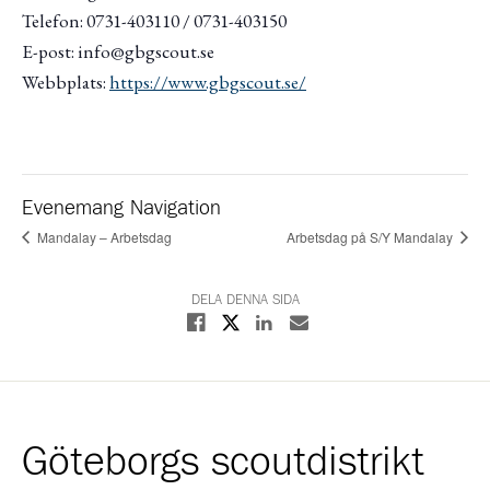
Telefon: 0731-403110 / 0731-403150
E-post: info@gbgscout.se
Webbplats:
https://www.gbgscout.se/
Evenemang Navigation
Mandalay – Arbetsdag
Arbetsdag på S/Y Mandalay
DELA DENNA SIDA
Dela på X
Dela på Facebook
Dela på Linkedin
Dela med E-post
Göteborgs scoutdistrikt