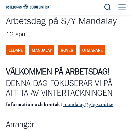
Öppna sök
Öppn
GÖTEBORGS
SCOUTDISTRIKT
Arbetsdag på S/Y Mandalay
12 april
LEDARE
MANDALAY
ROVER
UTMANARE
VÄLKOMMEN PÅ ARBETSDAG!
DENNA DAG FOKUSERAR VI PÅ
ATT TA AV VINTERTÄCKNINGEN
Information och kontakt
mandalay@gbgscout.se
Arrangör