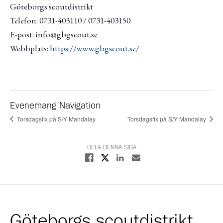
Göteborgs scoutdistrikt
Telefon: 0731-403110 / 0731-403150
E-post: info@gbgscout.se
Webbplats:
https://www.gbgscout.se/
Evenemang Navigation
Torsdagsfix på S/Y Mandalay
Torsdagsfix på S/Y Mandalay
DELA DENNA SIDA
Dela på X
Dela på Facebook
Dela på Linkedin
Dela med E-post
Göteborgs scoutdistrikt