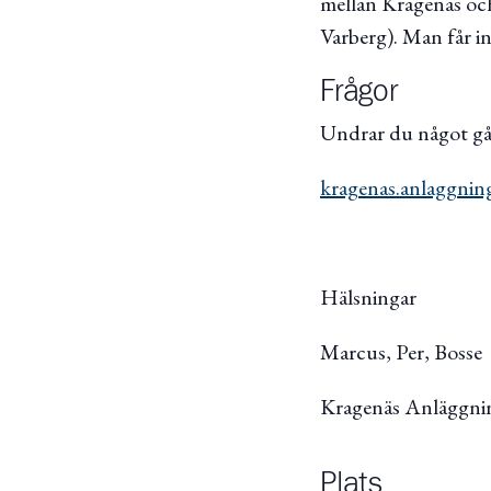
mellan Kragenäs och
Varberg). Man får i
Frågor
Undrar du något går
kragenas.anlaggni
Hälsningar
Marcus, Per, Bosse
Kragenäs Anläggni
Plats