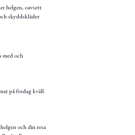
er helgen, oavsett
 och skyddskläder
ts med och
mat på fredag kväll.
 helgen och din resa