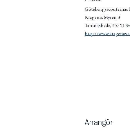
Göteborgsscouternas 
Kragenäs Myren 3
Tanumshede
,
457 91
Sv
http://www.kragenas.s
Arrangör