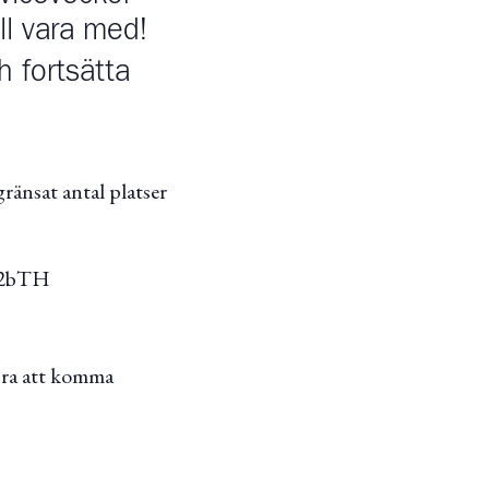
ll vara med!
 fortsätta
ränsat antal platser
MV2bTH
bra att komma