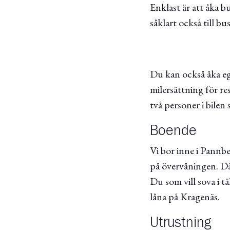
Enklast är att åka bu
såklart också till b
Du kan också åka egen 
milersättning för re
två personer i bilen
Boende
Vi bor inne i Pannb
på övervåningen. Dä
Du som vill sova i t
låna på Kragenäs.
Utrustning