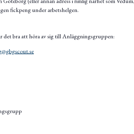
 Göteborg (eller annan adress i rimlig närhet som Vedum, 
ngen fickpeng under arbetshelgen.
 det bra att höra av sig till Anläggningsgruppen:
ng@gbgscout.se
ngsgrupp