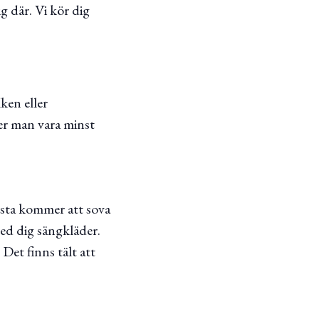
ig där. Vi kör dig
iken eller
ver man vara minst
esta kommer att sova
ed dig sängkläder.
Det finns tält att