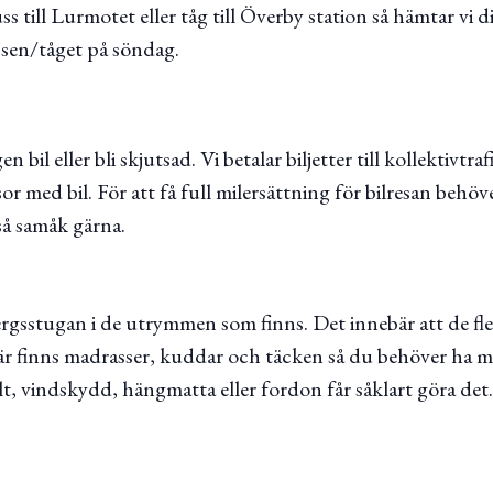
ss till Lurmotet eller tåg till Överby station så hämtar vi d
ussen/tåget på söndag.
bil eller bli skjutsad. Vi betalar biljetter till kollektivtraf
sor med bil. För att få full milersättning för bilresan behö
 så samåk gärna.
ergsstugan i de utrymmen som finns. Det innebär att de fl
r finns madrasser, kuddar och täcken så du behöver ha m
ält, vindskydd, hängmatta eller fordon får såklart göra det. 