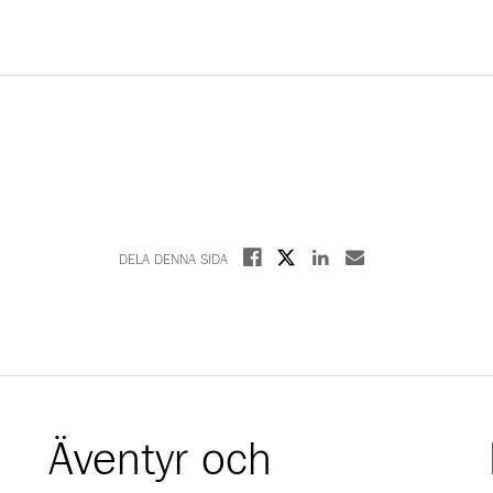
Dela på X
Dela på Facebook
Dela på Linkedin
Dela med E-post
DELA DENNA SIDA
Äventyr och