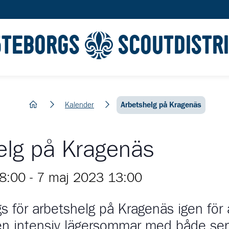
ÖTEBORGS
SCOUTDISTR
hem
Kalender
Arbetshelg på Kragenäs
elg på Kragenäs
8:00
-
7 maj 2023 13:00
s för arbetshelg på Kragenäs igen för 
en intensiv lägersommar med både ser