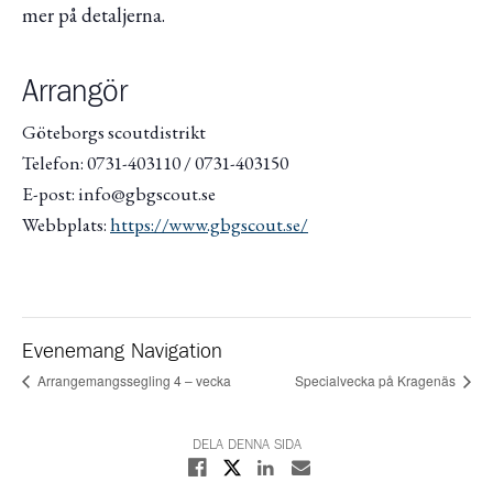
mer på detaljerna.
Arrangör
Göteborgs scoutdistrikt
Telefon: 0731-403110 / 0731-403150
E-post: info@gbgscout.se
Webbplats:
https://www.gbgscout.se/
Evenemang Navigation
Arrangemangssegling 4 – vecka
Specialvecka på Kragenäs
DELA DENNA SIDA
Dela på X
Dela på Facebook
Dela på Linkedin
Dela med E-post