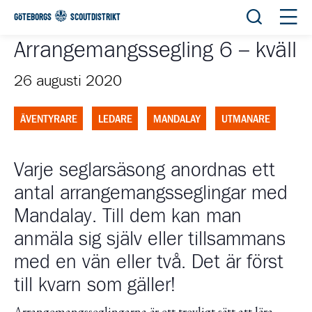
Öppna sök
Öppn
GÖTEBORGS
SCOUTDISTRIKT
Arrangemangssegling 6 – kväll
26 augusti 2020
ÄVENTYRARE
LEDARE
MANDALAY
UTMANARE
Varje seglarsäsong anordnas ett
antal arrangemangsseglingar med
Mandalay. Till dem kan man
anmäla sig själv eller tillsammans
med en vän eller två. Det är först
till kvarn som gäller!
Arrangemangsseglingarna är ett trevligt sätt att lära