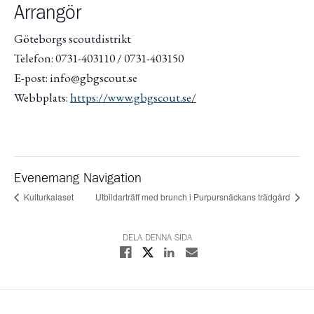
Arrangör
Göteborgs scoutdistrikt
Telefon: 0731-403110 / 0731-403150
E-post: info@gbgscout.se
Webbplats:
https://www.gbgscout.se/
Evenemang Navigation
Kulturkalaset
Utbildarträff med brunch i Purpursnäckans trädgård
DELA DENNA SIDA
Dela på X
Dela på Facebook
Dela på Linkedin
Dela med E-post