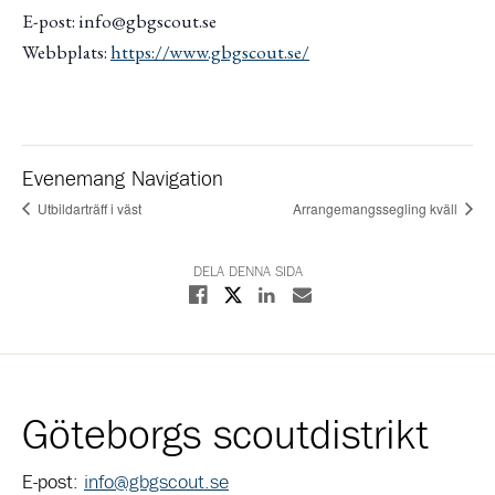
E-post: info@gbgscout.se
Webbplats:
https://www.gbgscout.se/
Evenemang Navigation
Utbildarträff i väst
Arrangemangssegling kväll
DELA DENNA SIDA
Dela på X
Dela på Facebook
Dela på Linkedin
Dela med E-post
Göteborgs scoutdistrikt
E-post:
info@gbgscout.se