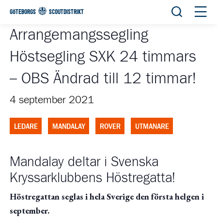
Öppna sök
Öppn
GÖTEBORGS
SCOUTDISTRIKT
Arrangemangssegling
Höstsegling SXK 24 timmars
– OBS Ändrad till 12 timmar!
4 september 2021
LEDARE
MANDALAY
ROVER
UTMANARE
Mandalay deltar i Svenska
Kryssarklubbens Höstregatta!
Höstregattan seglas i hela Sverige den första helgen i
september.