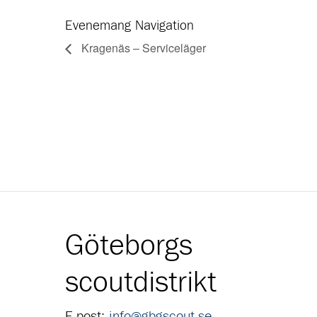
Evenemang Navigation
Kragenäs – Serviceläger
Göteborgs
scoutdistrikt
E-post:
info@gbgscout.se