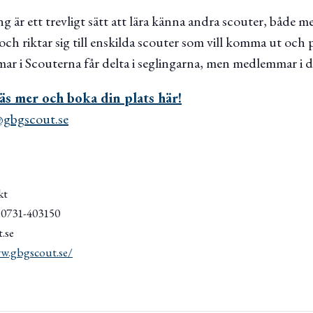
 är ett trevligt sätt att lära känna andra scouter, både 
 och riktar sig till enskilda scouter som vill komma ut och 
r i Scouterna får delta i seglingarna, men medlemmar i di
äs mer och boka din plats här!
gbgscout.se
kt
/ 0731-403150
.se
w.gbgscout.se/