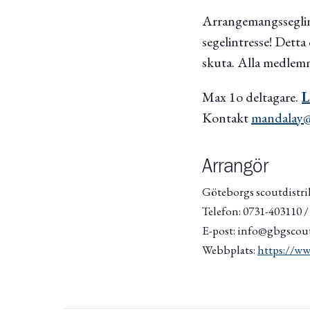
Arrangemangssegling
segelintresse! Detta
skuta. Alla medlemma
Max 1o deltagare.
L
Kontakt
mandalay@
Arrangör
Göteborgs scoutdistri
Telefon: 0731-403110 
E-post: info@gbgscout
Webbplats:
https://ww