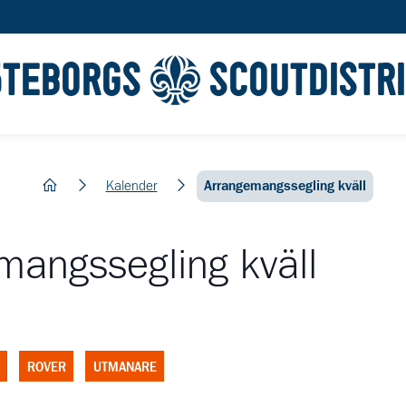
ÖTEBORGS
SCOUTDISTR
hem
Kalender
Arrangemangssegling kväll
mangssegling kväll
ROVER
UTMANARE