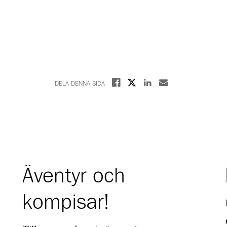
Dela på X
Dela på Facebook
Dela på Linkedin
Dela med E-post
DELA DENNA SIDA
Äventyr och
kompisar!