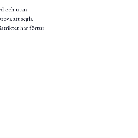
med och utan
prova att segla
striktet har förtur.