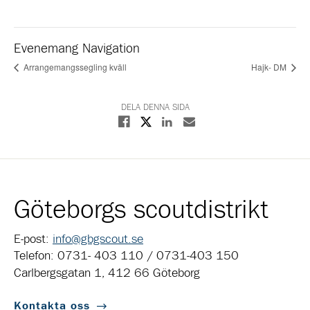
Evenemang Navigation
Arrangemangssegling kväll
Hajk- DM
DELA DENNA SIDA
Dela på X
Dela på Facebook
Dela på Linkedin
Dela med E-post
Göteborgs scoutdistrikt
E-post:
info@gbgscout.se
Telefon: 0731- 403 110 / 0731-403 150
Carlbergsgatan 1, 412 66 Göteborg
Kontakta oss