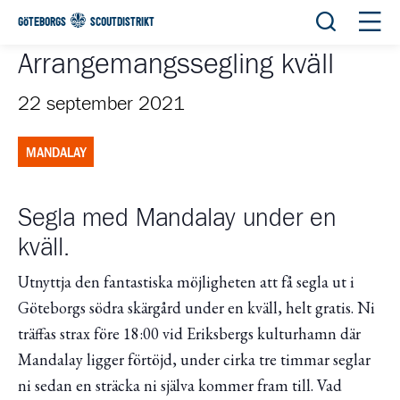
Öppna sök
Öppn
GÖTEBORGS
SCOUTDISTRIKT
Arrangemangssegling kväll
22 september 2021
MANDALAY
Segla med Mandalay under en
kväll.
Utnyttja den fantastiska möjligheten att få segla ut i
Göteborgs södra skärgård under en kväll, helt gratis. Ni
träffas strax före 18:00 vid Eriksbergs kulturhamn där
Mandalay ligger förtöjd, under cirka tre timmar seglar
ni sedan en sträcka ni själva kommer fram till. Vad