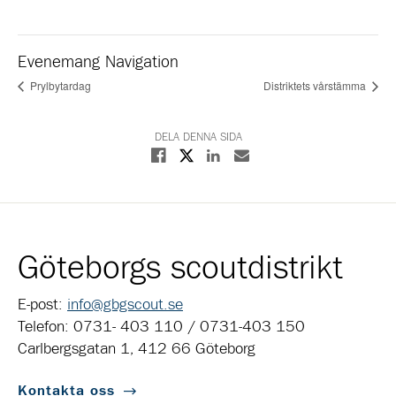
Evenemang Navigation
Prylbytardag
Distriktets vårstämma
DELA DENNA SIDA
Dela på X
Dela på Facebook
Dela på Linkedin
Dela med E-post
Göteborgs scoutdistrikt
E-post:
info@gbgscout.se
Telefon: 0731- 403 110 / 0731-403 150
Carlbergsgatan 1, 412 66 Göteborg
Kontakta oss