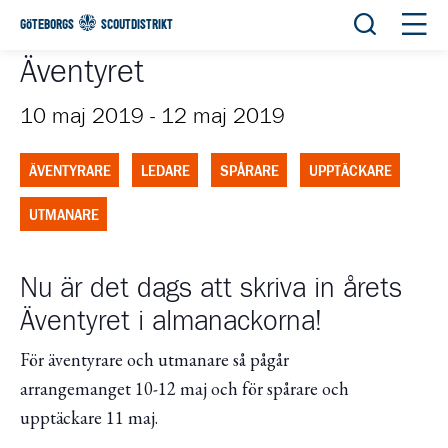
Öppna sök
Öppn
GÖTEBORGS
SCOUTDISTRIKT
Äventyret
10 maj 2019
-
12 maj 2019
ÄVENTYRARE
LEDARE
SPÅRARE
UPPTÄCKARE
UTMANARE
Nu är det dags att skriva in årets
Äventyret i almanackorna!
För äventyrare och utmanare så pågår
arrangemanget
10-12
maj och för spårare och
upptäckare 11 maj.