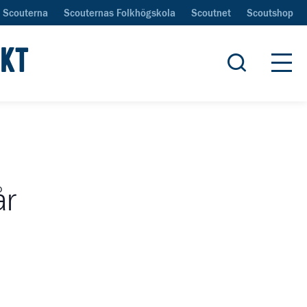
Scouterna
Scouternas Folkhögskola
Scoutnet
Scoutshop
IKT
Öppna sök
Öpp
år