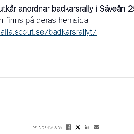
utkår anordnar badkarsrally i Säveån 2
on finns på deras hemsida
alla.scout.se/badkarsrallyt/
Dela på X
Dela på Facebook
Dela på Linkedin
Dela med E-post
DELA DENNA SIDA