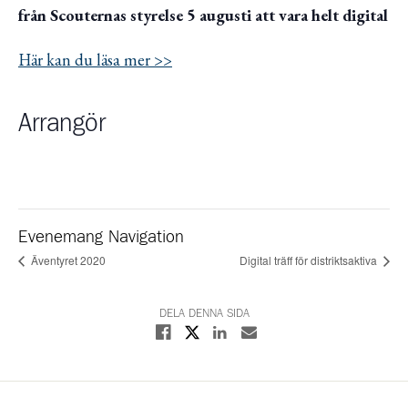
från Scouternas styrelse 5 augusti att vara helt digital
Här kan du läsa mer >>
Arrangör
Evenemang Navigation
Äventyret 2020
Digital träff för distriktsaktiva
DELA DENNA SIDA
Dela på X
Dela på Facebook
Dela på Linkedin
Dela med E-post