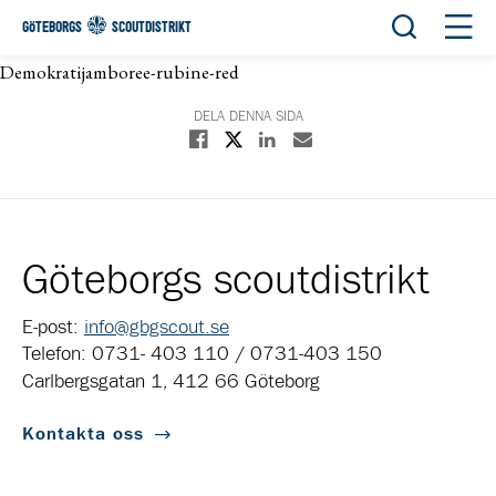
Öppna sök
Öppn
GÖTEBORGS
SCOUTDISTRIKT
Demokratijamboree-rubine-red
DELA DENNA SIDA
Dela på X
Dela på Facebook
Dela på Linkedin
Dela med E-post
Göteborgs scoutdistrikt
E-post:
info@gbgscout.se
Telefon: 0731- 403 110 / 0731-403 150
Carlbergsgatan 1, 412 66 Göteborg
Kontakta oss