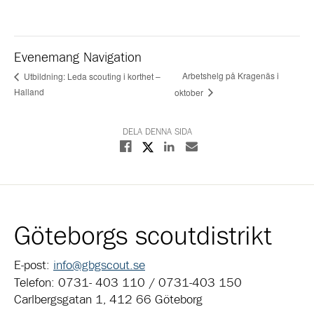
Evenemang Navigation
Arbetshelg på Kragenäs i
Utbildning: Leda scouting i korthet –
Halland
oktober
DELA DENNA SIDA
Dela på X
Dela på Facebook
Dela på Linkedin
Dela med E-post
Göteborgs scoutdistrikt
E-post:
info@gbgscout.se
Telefon: 0731- 403 110 / 0731-403 150
Carlbergsgatan 1, 412 66 Göteborg