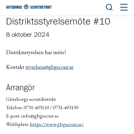
Öppna sök
Öppn
GÖTEBORGS
SCOUTDISTRIKT
Distriktsstyrelsemöte #10
8 oktober 2024
Distriktsstyrelsen har möte!
Kontakt
styrelsen@gbgscout.se
Arrangör
Göteborgs scoutdistrikt
Telefon: 0731-403110 / 0731-403150
E-post: info@gbgscout.se
Webbplats:
https://www.gbgscout.se/