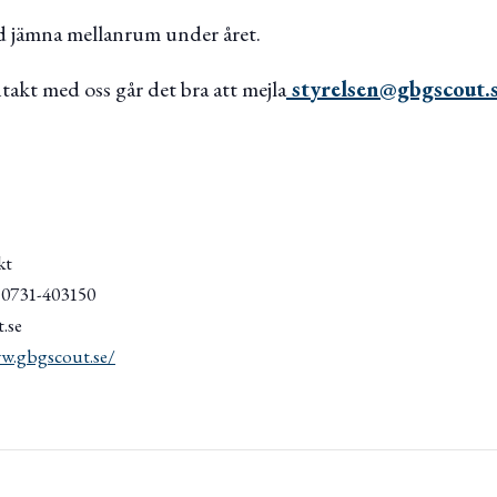
ed jämna mellanrum under året.
takt med oss går det bra att mejla
styrelsen@gbgscout.
kt
/ 0731-403150
.se
w.gbgscout.se/