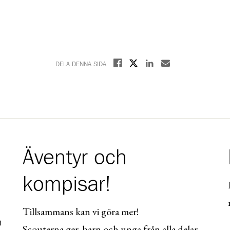
Dela på X
Dela på Facebook
Dela på Linkedin
Dela med E-post
DELA DENNA SIDA
Äventyr och
kompisar!
Tillsammans kan vi göra mer!
0
Scouterna ger barn och unga från alla delar