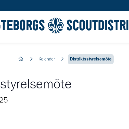
ÖTEBORGS
SCOUTDISTR
hem
Kalender
Distriktsstyrelsemöte
sstyrelsemöte
025