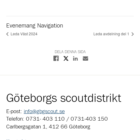
Evenemang Navigation
Leda Väst 2024
Leda avdelning del 1
DELA DENNA SIDA
Dela på X
Dela på Facebook
Dela på Linkedin
Dela med E-post
Göteborgs scoutdistrikt
E-post:
info@gbgscout.se
Telefon: 0731- 403 110 / 0731-403 150
Carlbergsgatan 1, 412 66 Göteborg