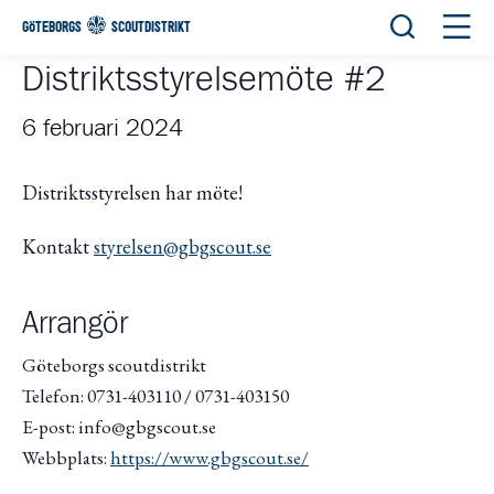
Öppna sök
Öppn
GÖTEBORGS
SCOUTDISTRIKT
Distriktsstyrelsemöte #2
6 februari 2024
Distriktsstyrelsen har möte!
Kontakt
styrelsen@gbgscout.se
Arrangör
Göteborgs scoutdistrikt
Telefon: 0731-403110 / 0731-403150
E-post: info@gbgscout.se
Webbplats:
https://www.gbgscout.se/