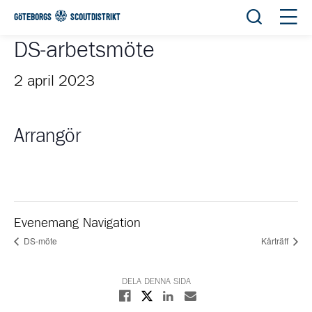
Öppna sök
Öppn
GÖTEBORGS
SCOUTDISTRIKT
DS-arbetsmöte
2 april 2023
Arrangör
Evenemang Navigation
DS-möte
Kårträff
DELA DENNA SIDA
Dela på X
Dela på Facebook
Dela på Linkedin
Dela med E-post