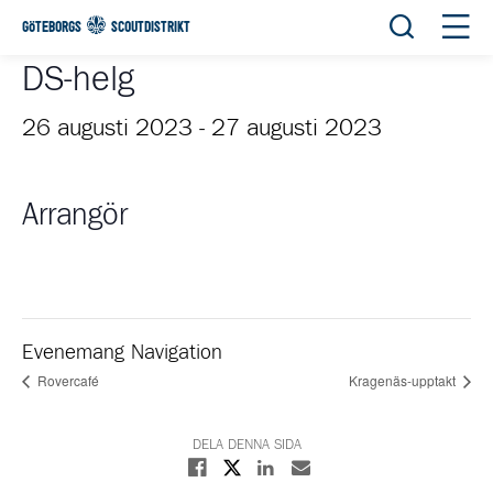
Öppna sök
Öppn
GÖTEBORGS
SCOUTDISTRIKT
DS-helg
26 augusti 2023
-
27 augusti 2023
Arrangör
Evenemang Navigation
Rovercafé
Kragenäs-upptakt
DELA DENNA SIDA
Dela på X
Dela på Facebook
Dela på Linkedin
Dela med E-post