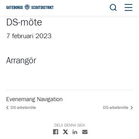
Öppna sök
Öppn
GÖTEBORGS
SCOUTDISTRIKT
DS-möte
7 februari 2023
Arrangör
Evenemang Navigation
DS-arbetsmöte
DS-arbetsmöte
DELA DENNA SIDA
Dela på X
Dela på Facebook
Dela på Linkedin
Dela med E-post