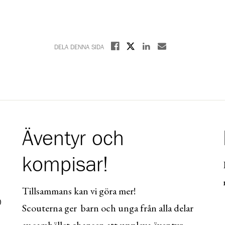
Dela på X
Dela på Facebook
Dela på Linkedin
Dela med E-post
DELA DENNA SIDA
Äventyr och
kompisar!
Tillsammans kan vi göra mer!
0
Scouterna ger barn och unga från alla delar