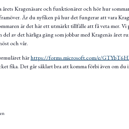
a årets Kragenäsare och funktionärer och hör hur sommar
framöver. Är du nyfiken på hur det fungerar att vara Krag
maren är det här ett utmärkt tillfälle att få veta mer. Vi
 del av det härliga gäng som jobbar med Kragenäs året runt 
höst och vår.
ormuläret här
https://forms.microsoft.com/e/GTYbT6
cket fika. Det går såklart bra att komma förbi även om du 
en