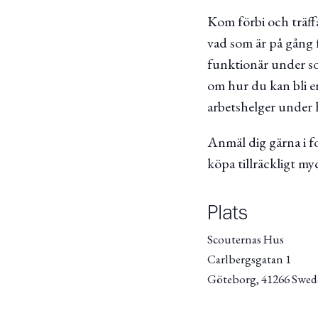
Kom förbi och träff
vad som är på gång 
funktionär under som
om hur du kan bli en
arbetshelger under 
Anmäl dig gärna i f
köpa tillräckligt my
Plats
Scouternas Hus
Carlbergsgatan 1
Göteborg
,
41266
Swed