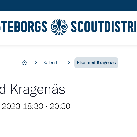
ÖTEBORGS
SCOUTDISTR
hem
Kalender
Fika med Kragenäs
d Kragenäs
 2023 18:30
-
20:30