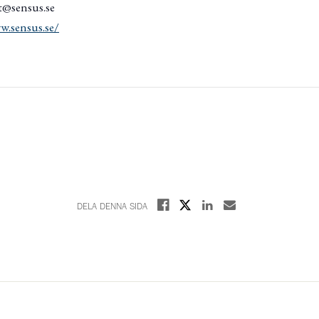
t@sensus.se
w.sensus.se/
Dela på X
Dela på Facebook
Dela på Linkedin
Dela med E-post
DELA DENNA SIDA