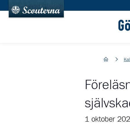
G
hem
Ka
Föreläs
självsk
1 oktober 20