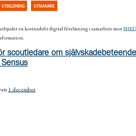
UTBILDNING
UTMANARE
 erbjudet
en kostnadsfri digital föreläsning
i samarbete men
SHE
information.
för scoutledare om självskadebeteend
| Sensus
även
1 december