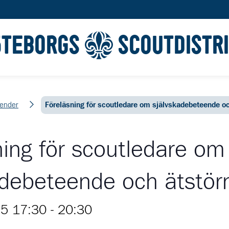
ÖTEBORGS
SCOUTDISTR
lender
Föreläsning för scoutledare om självskadebeteende oc
ning för scoutledare om
adebeteende och ätstör
25 17:30
-
20:30