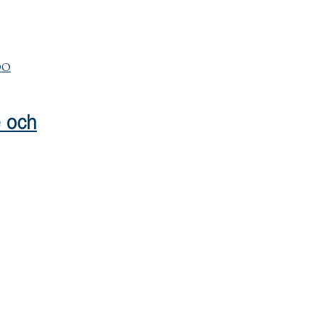
DO
e och