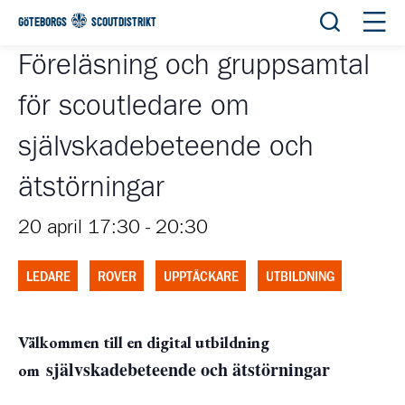
Öppna sök
Öppn
GÖTEBORGS
SCOUTDISTRIKT
Föreläsning och gruppsamtal
för scoutledare om
självskadebeteende och
ätstörningar
20 april 17:30
-
20:30
LEDARE
ROVER
UPPTÄCKARE
UTBILDNING
Välkommen till en digital utbildning
självskadebeteende och ätstörningar
om