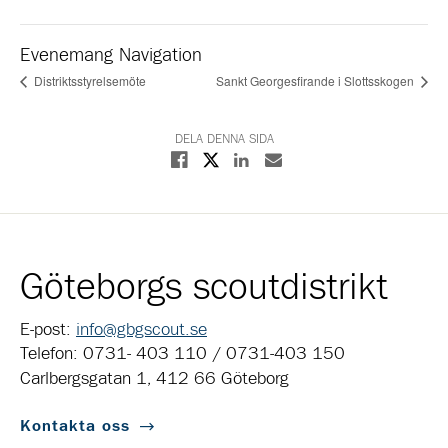
Evenemang Navigation
Distriktsstyrelsemöte
Sankt Georgesfirande i Slottsskogen
DELA DENNA SIDA
Dela på X
Dela på Facebook
Dela på Linkedin
Dela med E-post
Göteborgs scoutdistrikt
E-post:
info@gbgscout.se
Telefon: 0731- 403 110 / 0731-403 150
Carlbergsgatan 1, 412 66 Göteborg
Kontakta oss