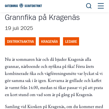
Öppna sök
Öppn
GÖTEBORGS
SCOUTDISTRIKT
Grannfika på Kragenäs
19 juli 2025
DISTRIKTSAKTIVA
KRAGENÄS
LEDARE
Nu är sommaren här och då bjuder Kragenäs alla
grannar, närboende och nyfikna på fika! Förra årets
kombinerade fika och vägföreningsmöte var lyckat så vi
gör samma sak i år igen. Korvarna är grillade och kaffet
är varmt från 14.00, medan ni fikar passar vi på att prata
en kort stund om vad som är på gång på Kragenäs.
Samling vid Kiosken på Kragenäs, om du kommer med